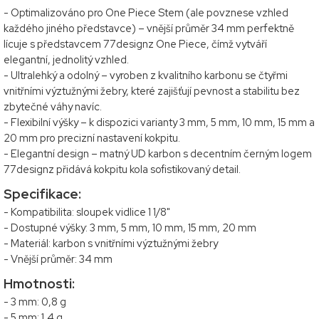
- Optimalizováno pro One Piece Stem (ale povznese vzhled
každého jiného představce) – vnější průměr 34 mm perfektně
lícuje s představcem 77designz One Piece, čímž vytváří
elegantní, jednolitý vzhled.
- Ultralehký a odolný – vyroben z kvalitního karbonu se čtyřmi
vnitřními výztužnými žebry, které zajišťují pevnost a stabilitu bez
zbytečné váhy navíc.
- Flexibilní výšky – k dispozici varianty 3 mm, 5 mm, 10 mm, 15 mm a
20 mm pro precizní nastavení kokpitu.
- Elegantní design – matný UD karbon s decentním černým logem
77designz přidává kokpitu kola sofistikovaný detail.
Specifikace:
- Kompatibilita: sloupek vidlice 1 1/8"
- Dostupné výšky: 3 mm, 5 mm, 10 mm, 15 mm, 20 mm
- Materiál: karbon s vnitřními výztužnými žebry
- Vnější průměr: 34 mm
Hmotnosti:
- 3 mm: 0,8 g
- 5 mm: 1,4 g