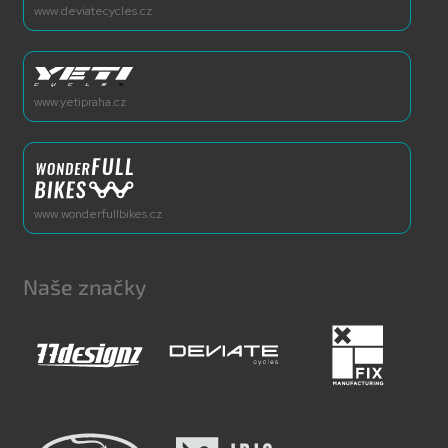
www.deviatecycles.cz
www.yetipraha.cz
www.wonderfullbikes.cz
Naše značky