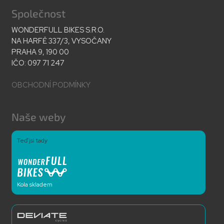
Společnost
WONDERFULL BIKES S.R.O.
NA HARFĚ 337/3, VYSOČANY
PRAHA 9, 190 00
IČO: 097 71 247
OBCHODNÍ PODMÍNKY
Naše weby
Teď jsi tady
Kola skladem