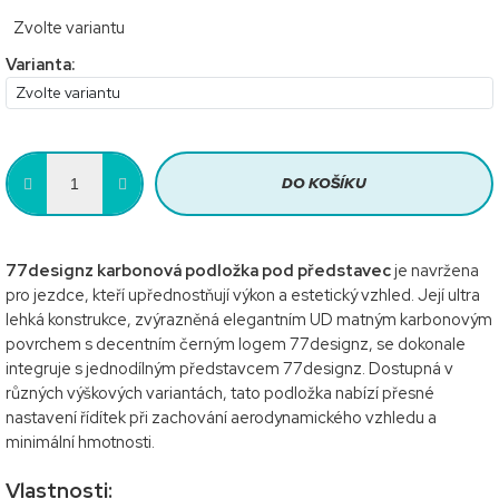
Měrná
Zvolte variantu
cena:
Varianta:
DO KOŠÍKU
77designz karbonová podložka pod představec
je navržena
pro jezdce, kteří upřednostňují výkon a estetický vzhled. Její ultra
lehká konstrukce, zvýrazněná elegantním UD matným karbonovým
povrchem s decentním černým logem 77designz, se dokonale
integruje s jednodílným představcem 77designz. Dostupná v
různých výškových variantách, tato podložka nabízí přesné
nastavení řídítek při zachování aerodynamického vzhledu a
minimální hmotnosti.
Vlastnosti: