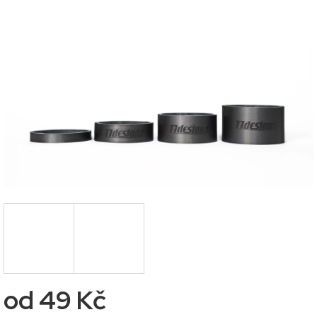
0,0
z
5
hvězdiček.
od
49 Kč