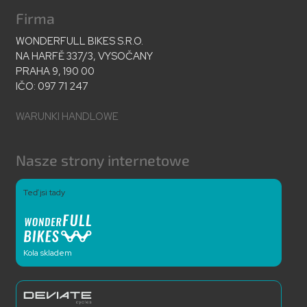
Firma
WONDERFULL BIKES S.R.O.
NA HARFĚ 337/3, VYSOČANY
PRAHA 9, 190 00
IČO: 097 71 247
WARUNKI HANDLOWE
Nasze strony internetowe
Teď jsi tady
Kola skladem