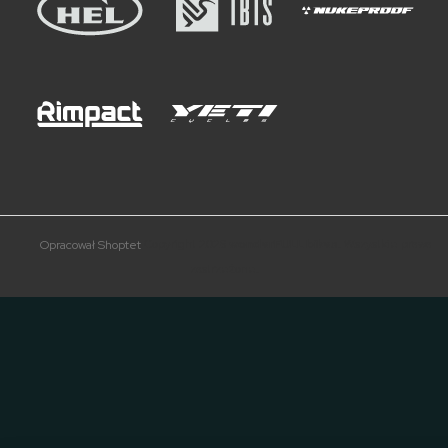
Copyright 2026
wonderFULL bikes
. Wszystkie prawa
Opracował Shoptet
zastrzeżone.