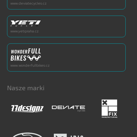
www.deviatecycles.cz
www.yetipraha.cz
www.wonderfullbikes.cz
Nasze marki