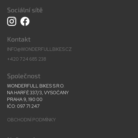
Sociální sítě
Kontakt
INFO@WONDERFULLBIKES.CZ
+420 724 685 238
Společnost
WONDERFULL BIKES S.R.O.
NA HARFĚ 337/3, VYSOČANY
PRAHA 9, 190 00
IČO: 097 71 247
OBCHODNÍ PODMÍNKY