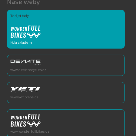
Naše weby
Teď jsi tady
Kola skladem
www.deviatecycles.cz
www.yetipraha.cz
www.wonderfullbikes.cz