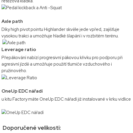
řetězová kladka.
Axle path
Díky high pivot pointu Highlander skvěle jede vpřed, zajišťuje
vysokou trakci a umožňuje hladké šlapání i v rozbitém terénu.
Leverage ratio
Přepákování nabízí progresivní pákovou křivku pro podporu při
agresivní jízdě a umožňuje použití tlumiče vzduchového i
pružinového.
OneUp EDC nářadí
u kitu Factory máte OneUp EDC nářadí již instalované v krku vidlice
Doporučené velikosti: