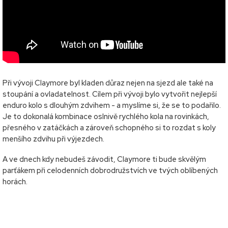
Při vývoji Claymore byl kladen důraz nejen na sjezd ale také na
stoupání a ovladatelnost. Cílem při vývoji bylo vytvořit nejlepší
enduro kolo s dlouhým zdvihem - a myslíme si, že se to podařilo.
Je to dokonalá kombinace oslnivě rychlého kola na rovinkách,
přesného v zatáčkách a zároveň schopného si to rozdat s koly
menšího zdvihu při výjezdech.
A ve dnech kdy nebudeš závodit, Claymore ti bude skvělým
parťákem při celodenních dobrodružstvích ve tvých oblíbených
horách.