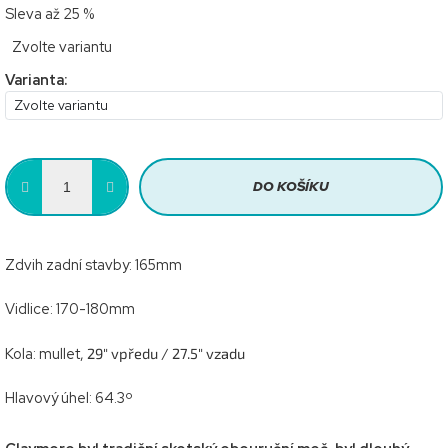
Sleva až 25 %
Měrná
Zvolte variantu
cena:
Varianta:
DO KOŠÍKU
Zdvih zadní stavby: 165mm
Vidlice: 170-180mm
Kola: mullet,
29" vpředu / 27.5" vzadu
Hlavový úhel: 64.3º