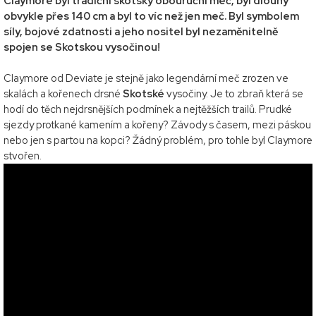
Claymore byl tradiční skotský obouruční meč, byl dlouhý
obvykle přes 140 cm a byl to víc než jen meč. Byl symbolem
síly, bojové zdatnosti a jeho nositel byl nezaměnitelně
spojen se Skotskou vysočinou!
Claymore od Deviate je stejně jako legendární meč zrozen ve
skalách a kořenech drsné
Skotské
vysočiny. Je to zbraň která se
hodí do těch nejdrsnějších podmínek a nejtěžších trailů. Prudké
sjezdy protkané kamením a kořeny? Závody s časem, mezi páskou
nebo jen s partou na kopci? Žádný problém, pro tohle byl Claymore
stvořen.